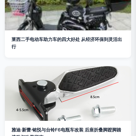
莱西二手电动车助力车的四大好处 从经济环保到灵活出
行
雅迪·新蕾·铭悦与台铃F6电瓶车改装 后座折叠脚蹬脚踏